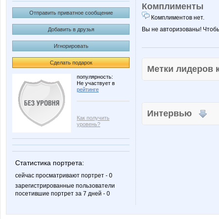
Комплименты
Отправить приватное сообщение
Комплиментов нет.
Вы не авторизованы! Чтоб
Добавить в друзья
Игнорировать
Сделать подарок
Метки лидеров
популярность:
Не участвует в
рейтинге
Интервью
Как получить
уровень?
Статистика портрета:
сейчас просматривают портрет - 0
зарегистрированные пользователи
посетившие портрет за 7 дней - 0